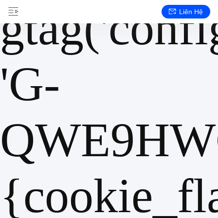
gtag('config
Liên Hệ
'G-
QWE9HWC
{cookie_fl