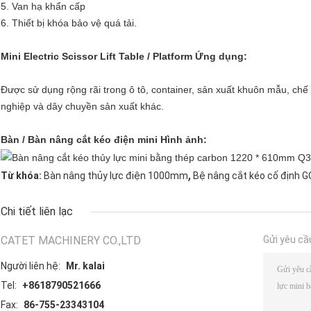
5. Van hạ khẩn cấp
6. Thiết bị khóa bảo vệ quá tải.
Mini Electric Scissor Lift Table / Platform Ứng dụng:
Được sử dụng rộng rãi trong ô tô, container, sản xuất khuôn mẫu, chế
nghiệp và dây chuyền sản xuất khác.
Bàn / Bàn nâng cắt kéo điện mini Hình ảnh:
,
Từ khóa:
Bàn nâng thủy lực điện 1000mm
Bệ nâng cắt kéo cố định 
Chi tiết liên lạc
CATET MACHINERY CO.,LTD
Gửi yêu cầ
Người liên hệ:
Mr. kalai
Tel:
+8618790521666
Fax:
86-755-23343104