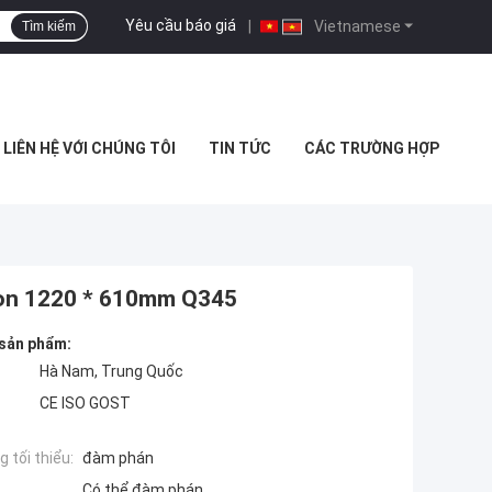
Yêu cầu báo giá
|
Vietnamese
Tìm kiếm
LIÊN HỆ VỚI CHÚNG TÔI
TIN TỨC
CÁC TRƯỜNG HỢP
rbon 1220 * 610mm Q345
 sản phẩm:
Hà Nam, Trung Quốc
CE ISO GOST
 tối thiểu:
đàm phán
Có thể đàm phán