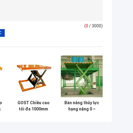
(
0
/ 3000)
o
GOST Chiều cao
Bàn nâng thủy lực
g
tối đa 1000mm
hạng nặng 0 –
Nền tảng nâng cắt
20m2 dành cho
ển
kéo cố định đơn
nhà máy nâng
cho xưởng
hàng 2200lbs