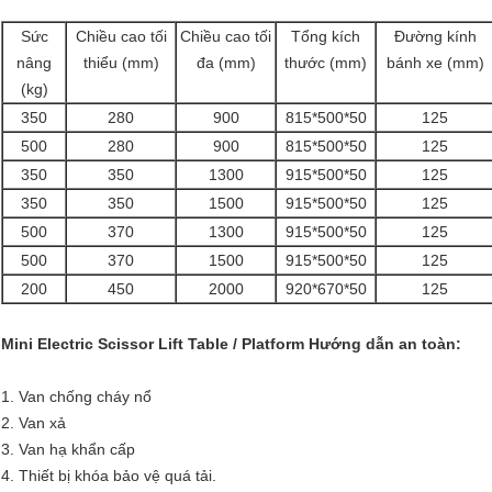
Sức
Chiều cao tối
Chiều cao tối
Tổng kích
Đường kính
nâng
thiểu (mm)
đa (mm)
thước (mm)
bánh xe (mm)
(kg)
350
280
900
815*500*50
125
500
280
900
815*500*50
125
350
350
1300
915*500*50
125
350
350
1500
915*500*50
125
500
370
1300
915*500*50
125
500
370
1500
915*500*50
125
200
450
2000
920*670*50
125
Mini Electric Scissor Lift Table / Platform Hướng dẫn an toàn:
1. Van chống cháy nổ
2. Van xả
3. Van hạ khẩn cấp
4. Thiết bị khóa bảo vệ quá tải.