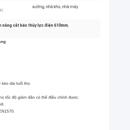
xưởng, nhà kho, nhà máy
kí:
n nâng cắt kéo thủy lực điện 610mm
,
âng
 kéo dài tuổi thọ.
ho tốc độ giảm dần có thể điều chỉnh được.
vỡ.
 EN1570.