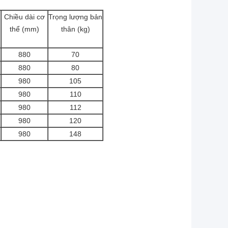
Chiều dài cơ
Trọng lượng bản
thể (mm)
thân (kg)
880
70
880
80
980
105
980
110
980
112
980
120
980
148