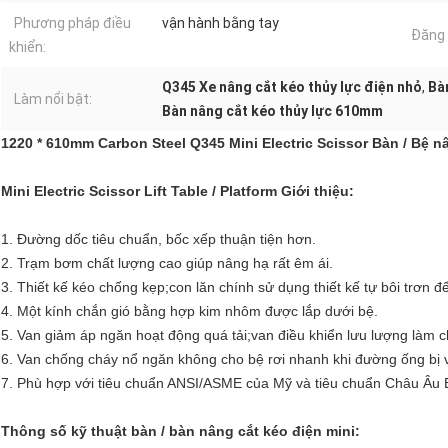
Phương pháp điều
vận hành bằng tay
Đăng 
khiển:
Q345 Xe nâng cắt kéo thủy lực điện nhỏ
,
Bà
Làm nổi bật:
Bàn nâng cắt kéo thủy lực 610mm
1220 * 610mm Carbon Steel Q345 Mini Electric Scissor Bàn / Bệ n
Mini Electric Scissor Lift Table / Platform Giới thiệu:
1. Đường dốc tiêu chuẩn, bốc xếp thuận tiện hơn.
2. Trạm bơm chất lượng cao giúp nâng hạ rất êm ái.
3. Thiết kế kéo chống kẹp;con lăn chính sử dụng thiết kế tự bôi trơn để
4. Một kính chắn gió bằng hợp kim nhôm được lắp dưới bệ.
5. Van giảm áp ngăn hoạt động quá tải;van điều khiển lưu lượng làm c
6. Van chống cháy nổ ngăn không cho bệ rơi nhanh khi đường ống bị 
7. Phù hợp với tiêu chuẩn ANSI/ASME của Mỹ và tiêu chuẩn Châu Âu
Thông số kỹ thuật bàn / bàn nâng cắt kéo điện mini: