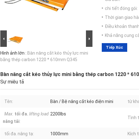
chi tiết đóng gói:
Thời gian giao hà
Điều khoản thanh
Khả năng cung c
Tiếp Xúc
Hình ảnh lớn :
Bàn nâng cắt kéo thủy lực mini
bằng thép carbon 1220 * 610mm Q345
Bàn nâng cắt kéo thủy lực mini bằng thép carbon 1220 * 6
Sự miêu tả
Tên:
Bàn / Bệ nâng cắt kéo điện mini
từ kh
Max.
tối đa.
lifting load
2200lbs
Tình 
nâng tải
:
tối đa. nâng tạ:
1000mm
Kích 