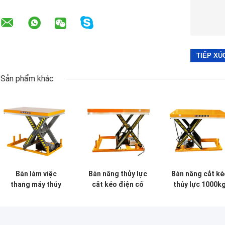
Sản phẩm khác
Bàn làm việc
Bàn nâng thủy lực
Bàn nâng cắt ké
thang máy thủy
cắt kéo điện cố
thủy lực 1000k
lực hạng nặng loại
định 1780mm
tùy chỉnh công
cắt kéo Chiều cao
nâng tối đa
nghiệp Điều khi
1m
AC380v
từ xa 3 pha