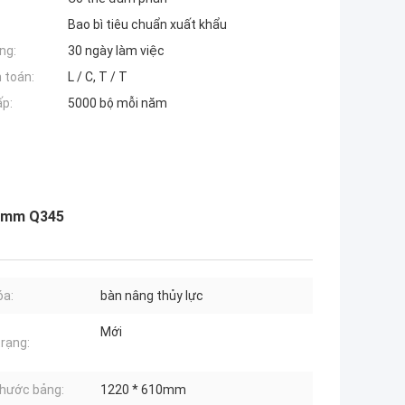
Bao bì tiêu chuẩn xuất khẩu
ng:
30 ngày làm việc
 toán:
L / C, T / T
ấp:
5000 bộ mỗi năm
10mm Q345
óa:
bàn nâng thủy lực
Mới
trạng:
thước bảng:
1220 * 610mm