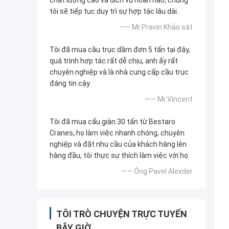
chất lượng cao và dịch vụ hoàn hảo, chúng
tôi sẽ tiếp tục duy trì sự hợp tác lâu dài.
—— Mr.Pravin Khảo sát
Tôi đã mua cầu trục dầm đơn 5 tấn tại đây,
quá trình hợp tác rất dễ chịu, anh ấy rất
chuyên nghiệp và là nhà cung cấp cầu trục
đáng tin cậy.
—— Mr.Vincent
Tôi đã mua cẩu giàn 30 tấn từ Bestaro
Cranes, họ làm việc nhanh chóng, chuyên
nghiệp và đặt nhu cầu của khách hàng lên
hàng đầu, tôi thực sự thích làm việc với họ.
—— Ông Pavel Alexder
TÔI TRÒ CHUYỆN TRỰC TUYẾN
BÂY GIỜ