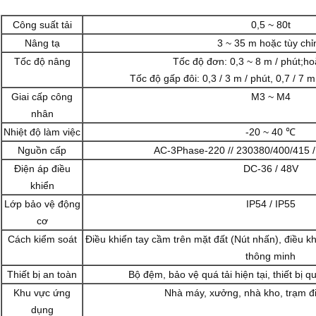
Công suất tải
0,5 ~ 80t
Nâng tạ
3 ~ 35 m hoặc tùy chỉ
Tốc độ nâng
Tốc độ đơn: 0,3 ~ 8 m / phút;ho
Tốc độ gấp đôi: 0,3 / 3 m / phút, 0,7 / 7 m
Giai cấp công
M3 ~ M4
nhân
Nhiệt độ làm việc
-20 ~ 40 ℃
Nguồn cấp
AC-3Phase-220 // 230380/400/415 /
Điện áp điều
DC-36 / 48V
khiển
Lớp bảo vệ động
IP54 / IP55
cơ
Cách kiểm soát
Điều khiển tay cầm trên mặt đất (Nút nhấn), điều kh
thông minh
Thiết bị an toàn
Bộ đệm, bảo vệ quá tải hiện tại, thiết bị q
Khu vực ứng
Nhà máy, xưởng, nhà kho, trạm điện
dụng