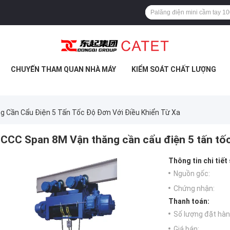
CHUYẾN THAM QUAN NHÀ MÁY
KIỂM SOÁT CHẤT LƯỢNG
 Cần Cẩu Điện 5 Tấn Tốc Độ Đơn Với Điều Khiển Từ Xa
CCC Span 8M Vận thăng cần cẩu điện 5 tấn tốc
Thông tin chi tiết
Nguồn gốc:
Chứng nhận:
Thanh toán:
Số lượng đặt hàng
Giá bán: