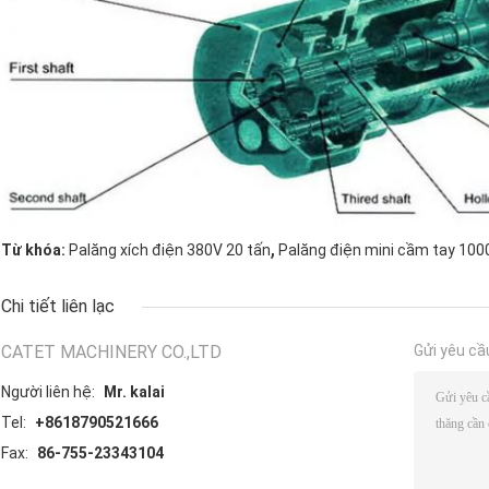
,
Từ khóa:
Palăng xích điện 380V 20 tấn
Palăng điện mini cầm tay 100
Chi tiết liên lạc
CATET MACHINERY CO.,LTD
Gửi yêu cầ
Người liên hệ:
Mr. kalai
Tel:
+8618790521666
Fax:
86-755-23343104