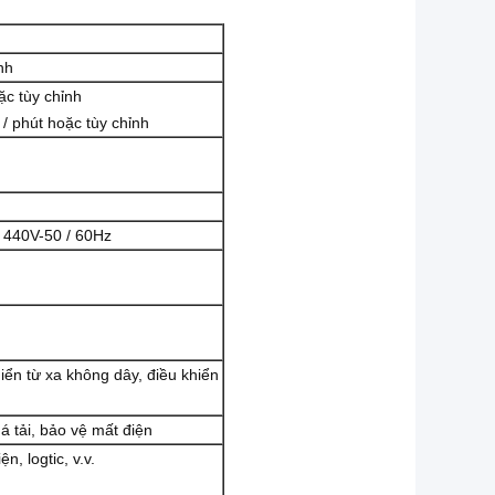
nh
ặc tùy chỉnh
 / phút hoặc tùy chỉnh
 440V-50 / 60Hz
iển từ xa không dây, điều khiển
uá tải, bảo vệ mất điện
, logtic, v.v.