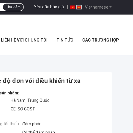
Yêu cầu báo giá
|
Vietnamese
Tìm kiếm
LIÊN HỆ VỚI CHÚNG TÔI
TIN TỨC
CÁC TRƯỜNG HỢP
 độ đơn với điều khiển từ xa
 sản phẩm:
Hà Nam, Trung Quốc
CE ISO GOST
 tối thiểu:
đàm phán
Có thể đàm phán