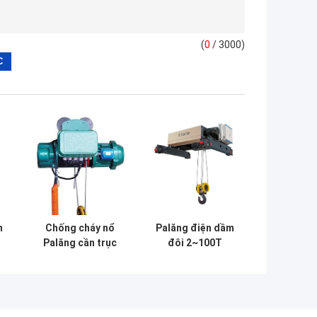
(
0
/ 3000)
n
Chống cháy nổ
Palăng điện dầm
Palăng cần trục
đôi 2~100T
điện 3 tấn 1 tấn
220V đến 440V 50
/ 60Hz