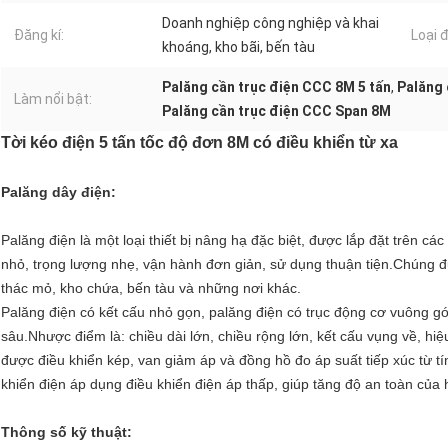
Doanh nghiệp công nghiệp và khai
Đăng kí:
Loại đ
khoáng, kho bãi, bến tàu
Palăng cần trục điện CCC 8M 5 tấn
,
Palăng 
Làm nổi bật:
Palăng cần trục điện CCC Span 8M
Tời kéo điện 5 tấn tốc độ đơn 8M có điều khiển từ xa
Palăng dây điện:
Palăng điện là một loại thiết bị nâng hạ đặc biệt, được lắp đặt trên cá
nhỏ, trọng lượng nhẹ, vận hành đơn giản, sử dụng thuận tiện.Chúng đ
thác mỏ, kho chứa, bến tàu và những nơi khác.
Palăng điện có kết cấu nhỏ gọn, palăng điện có trục động cơ vuông gó
sâu.Nhược điểm là: chiều dài lớn, chiều rộng lớn, kết cấu vụng về, hiệ
được điều khiển kép, van giảm áp và đồng hồ đo áp suất tiếp xúc từ tí
khiển điện áp dụng điều khiển điện áp thấp, giúp tăng độ an toàn của 
Thông số kỹ thuật: