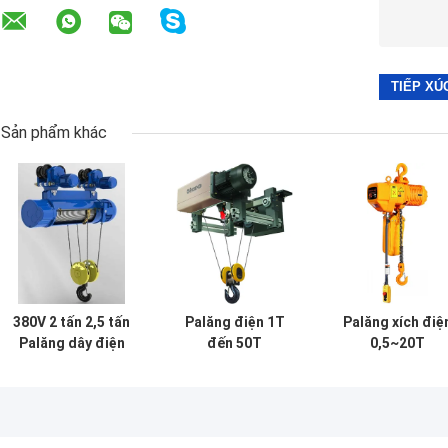
Sản phẩm khác
380V 2 tấn 2,5 tấn
Palăng điện 1T
Palăng xích điệ
Palăng dây điện
đến 50T
0,5~20T
nhỏ cho công
CD/MD/BD Tời
nghiệp
kéo dây M3-M6 có
xe đẩy