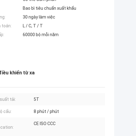
Bao bì tiêu chuẩn xuất khẩu
ng:
30 ngày làm việc
 toán:
L / C, T / T
ấp:
60000 bộ mỗi năm
iều khiển từ xa
suất tải:
5T
ộ cẩu:
8 phút / phút
CE ISO CCC
ication: