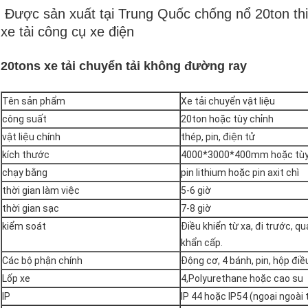
Được sản xuất tại Trung Quốc chống nổ 20ton thiế
xe tải công cụ xe điện
20tons xe tải chuyển tải không đường ray
Tên sản phẩm
Xe tải chuyển vật liệu
công suất
20ton hoặc tùy chỉnh
vật liệu chính
thép, pin, điện tử
kích thước
4000*3000*400mm hoặc tùy
chạy bằng
pin lithium hoặc pin axit chì
thời gian làm việc
5-6 giờ
thời gian sạc
7-8 giờ
kiểm soát
Điều khiển từ xa, đi trước, qua
khẩn cấp.
Các bộ phận chính
Động cơ, 4 bánh, pin, hộp điề
Lốp xe
4,Polyurethane hoặc cao su
IP
IP 44 hoặc IP54 (ngoại ngoài t