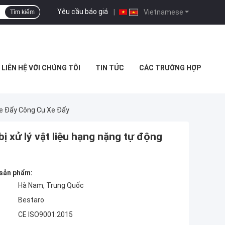
Yêu cầu báo giá
|
Vietnamese
Tìm kiếm
LIÊN HỆ VỚI CHÚNG TÔI
TIN TỨC
CÁC TRƯỜNG HỢP
Xe Đẩy Công Cụ Xe Đẩy
ị xử lý vật liệu hạng nặng tự động
 sản phẩm:
Hà Nam, Trung Quốc
Bestaro
CE ISO9001:2015