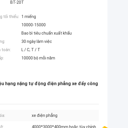
BT-20T
 tối thiểu:
1 miếng
10000-15000
Bao bì tiêu chuẩn xuất khẩu
ng:
30 ngày làm việc
 toán:
L / C, T / T
ấp:
10000 bộ mỗi năm
 liệu hạng nặng tự động điện phẳng xe đẩy công
óa:
xe điện phẳng
cỡ:
4000*3000*400mm hoặc tùy chỉnh