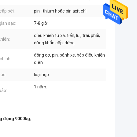
cấp bởi:
pin lithium hoặc pin axit chì
gian sạc:
7-8 giờ
điều khiển từ xa, tiến, lùi, trái, phải,
khiển:
dừng khẩn cấp, dừng
động cơ, pin, bánh xe, hộp điều khiển
chính:
điện
rúc:
loại hộp
1 năm.
bảo:
ng động 9000kg
,