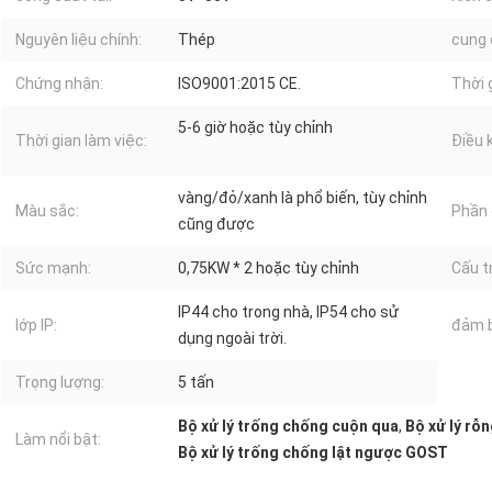
Nguyên liệu chính:
Thép
cung 
Chứng nhận:
ISO9001:2015 CE.
Thời 
5-6 giờ hoặc tùy chỉnh
Thời gian làm việc:
Điều 
vàng/đỏ/xanh là phổ biến, tùy chỉnh
Màu sắc:
Phần 
cũng được
Sức mạnh:
0,75KW * 2 hoặc tùy chỉnh
Cấu t
IP44 cho trong nhà, IP54 cho sử
lớp IP:
đảm 
dụng ngoài trời.
Trọng lượng:
5 tấn
Bộ xử lý trống chống cuộn qua
,
Bộ xử lý rỗ
Làm nổi bật:
Bộ xử lý trống chống lật ngược GOST