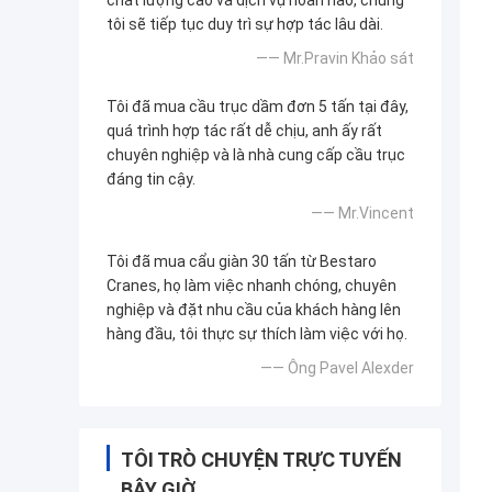
chất lượng cao và dịch vụ hoàn hảo, chúng
tôi sẽ tiếp tục duy trì sự hợp tác lâu dài.
—— Mr.Pravin Khảo sát
Tôi đã mua cầu trục dầm đơn 5 tấn tại đây,
quá trình hợp tác rất dễ chịu, anh ấy rất
chuyên nghiệp và là nhà cung cấp cầu trục
đáng tin cậy.
—— Mr.Vincent
Tôi đã mua cẩu giàn 30 tấn từ Bestaro
Cranes, họ làm việc nhanh chóng, chuyên
nghiệp và đặt nhu cầu của khách hàng lên
hàng đầu, tôi thực sự thích làm việc với họ.
—— Ông Pavel Alexder
TÔI TRÒ CHUYỆN TRỰC TUYẾN
BÂY GIỜ