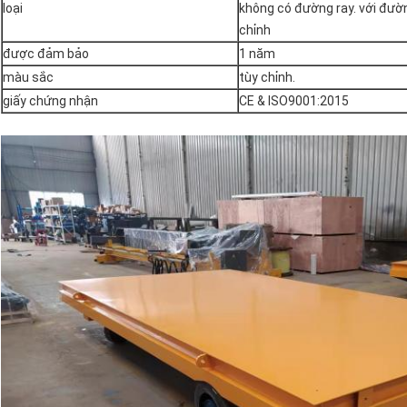
loại
không có đường ray. với đườ
chỉnh
được đảm bảo
1 năm
màu sắc
tùy chỉnh.
giấy chứng nhận
CE & ISO9001:2015