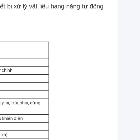
t bị xử lý vật liệu hạng nặng tự động
 chỉnh
y lại, trái, phải, dừng
u khiển điện
rời)