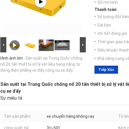
Số mô hình:
Thanh toán:
Số lượng đặt hàng
Giá bán:
chi tiết đóng gói:
Thời gian giao hà
Điều khoản thanh
Hình ảnh lớn :
Sản xuất tại Trung Quốc chống
Khả năng cung c
nổ 20 tấn thiết bị xử lý vật liệu hạng nặng tự
Tiếp Xúc
động điện phẳng xe đẩy công cụ xe đẩy
Sản xuất tại Trung Quốc chống nổ 20 tấn thiết bị xử lý vật
cụ xe đẩy
Sự miêu tả
Tên sản phẩm:
xe chuyển hàng không ray
Từ kh
công suất tải:
3t~50t
Kích 