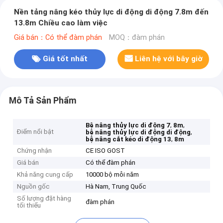
Nền tảng nâng kéo thủy lực di động di động 7.8m đến
13.8m Chiều cao làm việc
Giá bán：Có thể đàm phán
MOQ：đàm phán
Giá tốt nhất
Liên hệ với bây giờ
Mô Tả Sản Phẩm
,
,
Bệ nâng thủy lực di động 7
8m
Điểm nổi bật
,
bệ nâng thủy lực di động di động
,
bệ nâng cắt kéo di động 13
8m
Chứng nhận
CE ISO GOST
Giá bán
Có thể đàm phán
Khả năng cung cấp
10000 bộ mỗi năm
Nguồn gốc
Hà Nam, Trung Quốc
Số lượng đặt hàng
đàm phán
tối thiểu