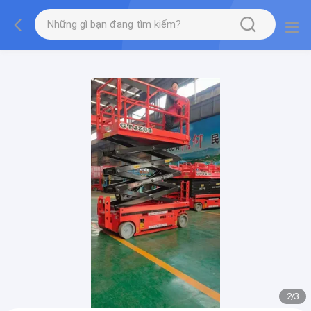
gtag('config', 'G-QWE9HWC3PF', {cookie_flags:
"SameSite=None;Secure"});
2
/
3