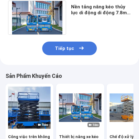
Nền tảng nâng kéo thủy
lực di động di động 7.8m
đến 13.8m Chiều cao làm
việc
Tiếp tục
Sản Phẩm Khuyến Cáo
Công việc trên không
Thiết bị nâng xe kéo
Chế độ xử lý vậ