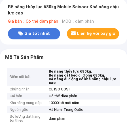
Bệ nâng thủy lực 680kg Mobile Scissor Khả năng chịu
lực cao
Giá bán：Có thể đàm phán
MOQ：đàm phán
Giá tốt nhất
Liên hệ với bây giờ
Mô Tả Sản Phẩm
,
Bệ nâng thủy lực 680kg
,
Bệ nâng cắt kéo di động 680kg
Điểm nổi bật
Bệ nâng di động có khả năng chịu lực
cao
Chứng nhận
CE ISO GOST
Giá bán
Có thể đàm phán
Khả năng cung cấp
10000 bộ mỗi năm
Nguồn gốc
Hà Nam, Trung Quốc
Số lượng đặt hàng
đàm phán
tối thiểu