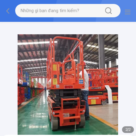
gtag('config', 'G-QWE9HWC3PF', {cookie_flags:
"SameSite=None;Secure"});
2
/
2