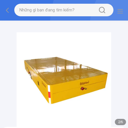
gtag('config', 'G-QWE9HWC3PF', {cookie_flags:
"SameSite=None;Secure"});
2
/
6