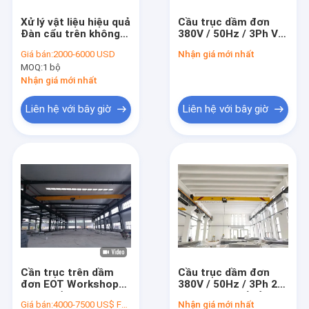
Cần trục giàn đơn
Xử lý vật liệu hiệu quả
Cầu trục dầm đơn
Đàn cẩu trên không
380V / 50Hz / 3Ph Với
Cần trục giàn đôi
có một đà 5 tấn
công suất cầu trục
Giá bán:
2000-6000 USD
Nhận giá mới nhất
dầm đơn CD / MD /
MOQ:
1 bộ
HC Palăng tùy chỉnh
Xe có hướng dẫn tự động
Nhận giá mới nhất
xe điện
Liên hệ với bây giờ
Liên hệ với bây giờ
Cần trục điện
Cần cẩu Jib Palăng
Tời điện
Cần cẩu cổng cảng
Nền tảng nâng thủy lực
Cần trục trên dầm
Cầu trục dầm đơn
Máy dựng cầu
đơn EOT Workshop1-
380V / 50Hz / 3Ph 20-
10ton Cần trục du
30m / phút để xử lý
Giá bán:
4000-7500 US$ FOB Shanghai
Nhận giá mới nhất
lịch điện OEM tiêu
vật liệu hạng nặng