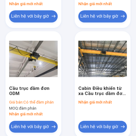
Nhận giá mới nhất
Nhận giá mới nhất
Liên hệ với bây giờ
Liên hệ với bây giờ
Cầu trục dầm đơn
Cabin Điều khiển từ
ODM
xa Cầu trục dầm đơn
Chiều cao nâng 6-
Giá bán:
Có thể đàm phán
Nhận giá mới nhất
30m 20-30m / phút
MOQ:
đàm phán
Nhận giá mới nhất
Liên hệ với bây giờ
Liên hệ với bây giờ