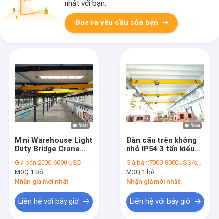
nhất với bạn.
Đưa ra yêu cầu của bạn
Mini Warehouse Light
Đàn cẩu trên không
Duty Bridge Crane
nhỏ IP54 3 tấn kiểu
Trọng lượng nhẹ 5
châu Âu
Giá bán:
2000-6000 USD
Giá bán:
7000-8000US$/set FOB Shanghai
tấn Di chuyển
MOQ:
1 bộ
MOQ:
1 bộ
Nhận giá mới nhất
Nhận giá mới nhất
Liên hệ với bây giờ
Liên hệ với bây giờ