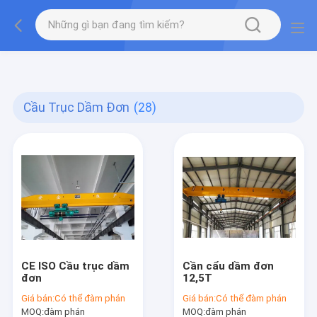
gtag('config', 'G-QWE9HWC3PF', {cookie_flags:
"SameSite=None;Secure"});
Cầu Trục Dầm Đơn
(28)
CE ISO Cầu trục dầm
Cần cẩu dầm đơn
đơn
12,5T
Giá bán:
Có thể đàm phán
Giá bán:
Có thể đàm phán
MOQ:
đàm phán
MOQ:
đàm phán