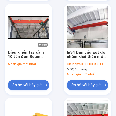
Điều khiển tay cầm
Ip54 Đàn cẩu Eot đơn
10 tấn đơn Beam
chùm khai thác mỏ
Gantry Crane với máy
an toàn chống nổ 2
Nhận giá mới nhất
Giá bán:
500-8000US$ FOB Shanghai
kéo điện
tấn 5 tấn điện
MOQ:
1 miếng
Nhận giá mới nhất
Liên hệ với bây giờ
Liên hệ với bây giờ
Nhà
Các sản phẩm
Video