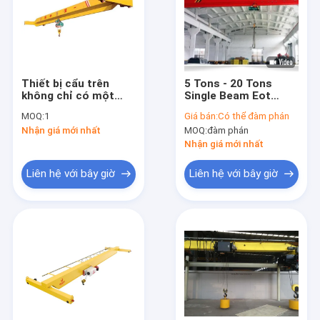
Về chúng tôi
Chuyến tham quan nhà máy
Kiểm soát chất lượng
Thiết bị cẩu trên
5 Tons - 20 Tons
không chỉ có một
Single Beam Eot
vạch 30 tấn
Crane cho xây dựng
Liên hệ với chúng tôi
MOQ:
1
Giá bán:
Có thể đàm phán
và làm việc tại xưởng
Nhận giá mới nhất
MOQ:
đàm phán
Tin tức
Nhận giá mới nhất
Các trường hợp
Liên hệ với bây giờ
Liên hệ với bây giờ
Cầu trục dầm đơn
cầu trục dầm đôi
Bàn nâng cắt kéo thủy lực