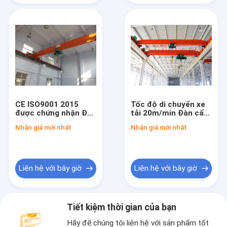
CE ISO9001 2015
Tốc độ di chuyển xe
được chứng nhận Đàn
tải 20m/min Đàn cẩu
cẩu trên không có
trên không có một
Nhận giá mới nhất
Nhận giá mới nhất
một dây đai đơn tùy
đà với dung lượng 1-
chỉnh cho yêu cầu
20t và chiều cao
của khách hàng
nâng 6-30m
Liên hệ với bây giờ
Liên hệ với bây giờ
Tiết kiệm thời gian của bạn
Hãy để chúng tôi liên hệ với sản phẩm tốt