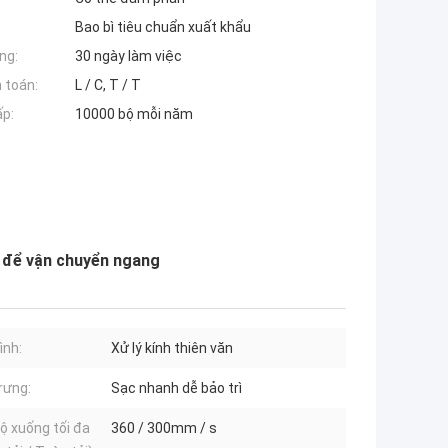
Bao bì tiêu chuẩn xuất khẩu
ng:
30 ngày làm việc
 toán:
L / C, T / T
ấp:
10000 bộ mỗi năm
S để vận chuyển ngang
ình:
Xử lý kính thiên văn
rưng:
Sạc nhanh dễ bảo trì
ộ xuống tối đa
360 / 300mm / s