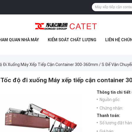
HAM QUAN NHÀ MÁY
KIỂM SOÁT CHẤT LƯỢNG
LIÊN HỆ CHÚ
ộ Đi Xuống Máy Xếp Tiếp Cận Container 300-360mm / S Để Vận Chuy
Tốc độ đi xuống Máy xếp tiếp cận container 
Thông tin chi tiết
Nguồn gốc:
Chứng nhận:
Thanh toán:
Số lượng đặt hàng
Giá bán: