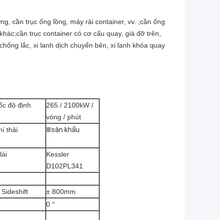
, cần trục ống lồng, máy rải container, vv. ;cần ống
khác;cần trục container có cơ cấu quay, giá đỡ trên,
 chống lắc, xi lanh dịch chuyển bên, xi lanh khóa quay
ốc độ định
265 / 2100kW /
vòng / phút
í thải
Ⅲ
sân khấu
lái
Kessler
D102PL341
Sideshift
± 800mm
0 °