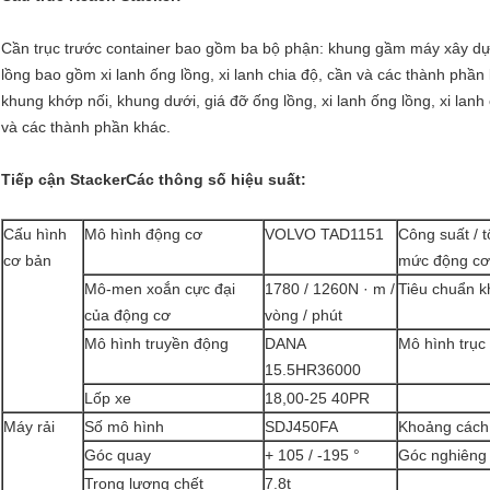
Cần trục trước container bao gồm ba bộ phận: khung gầm máy xây dựng
lồng bao gồm xi lanh ống lồng, xi lanh chia độ, cần và các thành phần 
khung khớp nối, khung dưới, giá đỡ ống lồng, xi lanh ống lồng, xi lanh
và các thành phần khác.
Tiếp cận Stacker
Các thông số hiệu suất:
Cấu hình
Mô hình động cơ
VOLVO TAD1151
Công suất / t
cơ bản
mức động cơ
Mô-men xoắn cực đại
1780 / 1260N · m /
Tiêu chuẩn kh
của động cơ
vòng / phút
Mô hình truyền động
DANA
Mô hình trục 
15.5HR36000
Lốp xe
18,00-25 40PR
Máy rải
Số mô hình
SDJ450FA
Khoảng cách 
Góc quay
+ 105 / -195 °
Góc nghiêng
Trọng lượng chết
7.8t