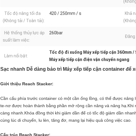
(Không 
Tốc độ nâng tối đa
420 / 250mm / s
Khả n
(Không tải / Toàn tải):
(Không 
Hệ thống thủy lực áp
260bar
Đăng 
suất làm việc:
Tốc độ đi xuống Máy xếp tiếp cận 360mm / 
Làm nổi bật:
Máy xếp tiếp cận điện vận chuyển ngang
Sạc nhanh Dễ dàng bảo trì Máy xếp tiếp cận container để 
Giới thiệu Reach Stacker:
Cần cẩu phía trước container có một cần ống lồng, có thể được nâng l
te-nơ được hoàn thành bằng phần mở rộng cần nâng và nâng hạ.Khi mở
càng nhanh.Khóa đồng thời khi giảm dần để có tốc độ giảm dần nhanh
cùng lúc di chuyển, lu lèn, tăng đơ, mang lại hiệu quả công việc cao.
Cấu trúc Reach Stacker: