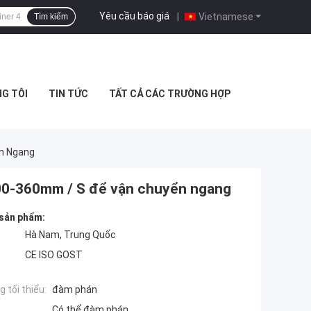
Yêu cầu báo giá
|
Vietnamese
Tìm kiếm
NG TÔI
TIN TỨC
TẤT CẢ CÁC TRƯỜNG HỢP
ển Ngang
300-360mm / S để vận chuyển ngang
 sản phẩm:
Hà Nam, Trung Quốc
CE ISO GOST
 tối thiểu:
đàm phán
Có thể đàm phán