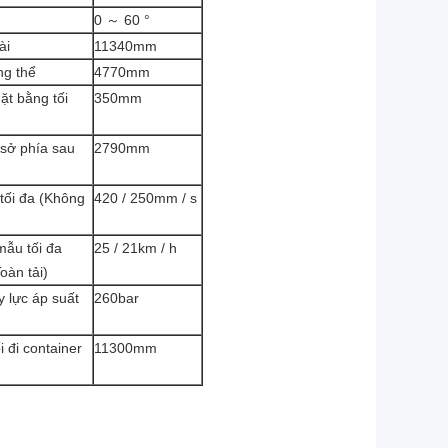
0 ～ 60 °
ài
11340mm
ng thể
4770mm
ặt bằng tối
350mm
 sở phía sau
2790mm
tối đa (Không
420 / 250mm / s
mẫu tối đa
25 / 21km / h
oàn tải)
y lực áp suất
260bar
i đi container
11300mm