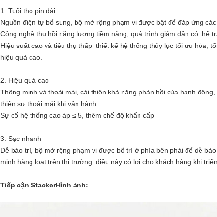
1. Tuổi thọ pin dài
Nguồn điện tự bổ sung, bộ mở rộng phạm vi được bật để đáp ứng các h
Công nghệ thu hồi năng lượng tiềm năng, quá trình giảm dần có thể trả 
Hiệu suất cao và tiêu thụ thấp, thiết kế hệ thống thủy lực tối ưu hóa, t
hiệu quả cao.
2. Hiệu quả cao
Thông minh và thoải mái, cải thiện khả năng phản hồi của hành động, 
thiện sự thoải mái khi vận hành.
Sự cố hệ thống cao áp ≤ 5, thêm chế độ khẩn cấp.
3. Sạc nhanh
Dễ bảo trì, bộ mở rộng phạm vi được bố trí ở phía bên phải để dễ bảo 
minh hàng loạt trên thị trường, điều này có lợi cho khách hàng khi triển 
Tiếp cận Stacker
Hình ảnh: