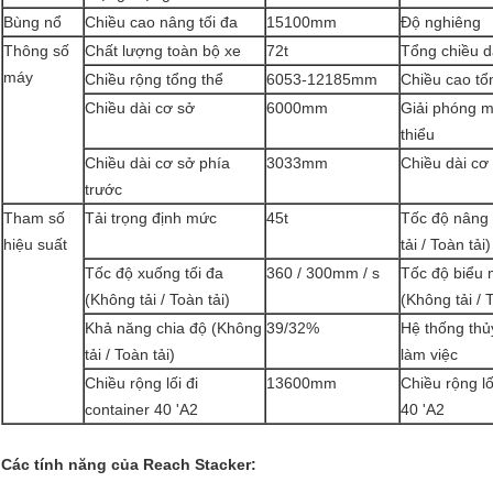
Bùng nổ
Chiều cao nâng tối đa
15100mm
Độ nghiêng
Thông số
Chất lượng toàn bộ xe
72t
Tổng chiều d
máy
Chiều rộng tổng thể
6053-12185mm
Chiều cao tổ
Chiều dài cơ sở
6000mm
Giải phóng m
thiểu
Chiều dài cơ sở phía
3033mm
Chiều dài cơ
trước
Tham số
Tải trọng định mức
45t
Tốc độ nâng 
hiệu suất
tải / Toàn tải)
Tốc độ xuống tối đa
360 / 300mm / s
Tốc độ biểu 
(Không tải / Toàn tải)
(Không tải / T
Khả năng chia độ (Không
39/32%
Hệ thống thủ
tải / Toàn tải)
làm việc
Chiều rộng lối đi
13600mm
Chiều rộng lố
container 40 'A2
40 'A2
Các tính năng của Reach Stacker: